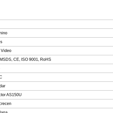
nino
es
 Video
MSDS, CE, ISO 9001, RoHS
e
C
dar
tor AS150U
 crecen
lana