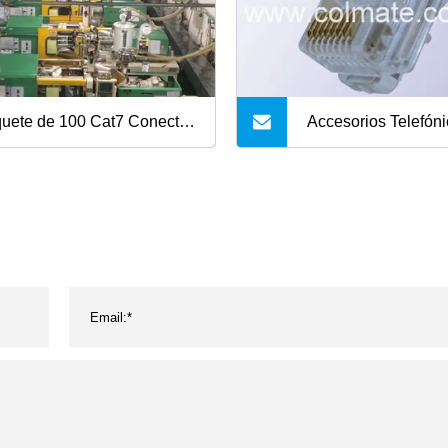
uete de 100 Cat7 Conector
Accesorios Telefón
ndado SFTP Conector
Enchufe Modular Te
ular de 8 pines Cat 7 RJ45
4p2c 4p4c 6p6c