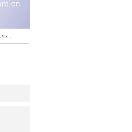
icos
lefónico