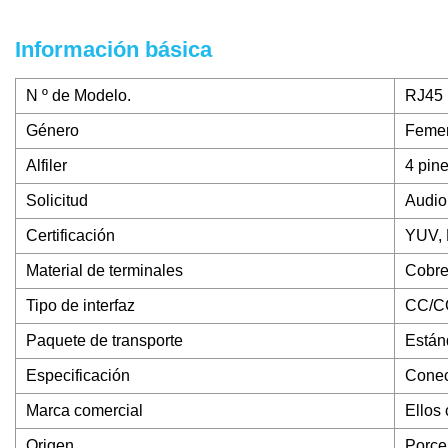
Información básica
N º de Modelo.
RJ45
Género
Feme
Alfiler
4 pin
Solicitud
Audio
Certificación
YUV, 
Material de terminales
Cobr
Tipo de interfaz
CC/C
Paquete de transporte
Están
Especificación
Conec
Marca comercial
Ellos
Origen
Porce