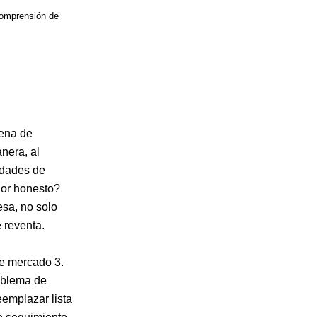
comprensión de
dena de
nera, al
idades de
dor honesto?
esa, no solo
 reventa.
de mercado 3.
roblema de
eemplazar lista