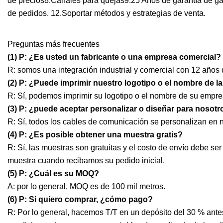
de precios8.Canales para quejas9.25 Años de garantía de gar
de pedidos. 12.Soportar métodos y estrategias de venta.
Preguntas más frecuentes
(1) P: ¿Es usted un fabricante o una empresa comercial?
R: somos una integración industrial y comercial con 12 años
(2) P: ¿Puede imprimir nuestro logotipo o el nombre de l
R: Sí, podemos imprimir su logotipo o el nombre de su empre
(3) P: ¿puede aceptar personalizar o diseñar para nosotr
R: Sí, todos los cables de comunicación se personalizan en n
(4) P: ¿Es posible obtener una muestra gratis?
R: Sí, las muestras son gratuitas y el costo de envío debe s
muestra cuando recibamos su pedido inicial.
(5) P: ¿Cuál es su MOQ?
A: por lo general, MOQ es de 100 mil metros.
(6) P: Si quiero comprar, ¿cómo pago?
R: Por lo general, hacemos T/T en un depósito del 30 % antes