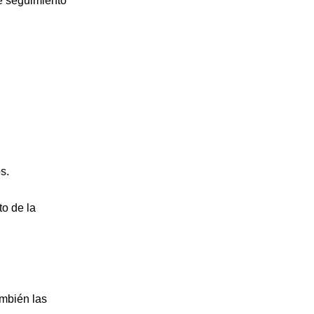
e seguimiento
s.
to de la
ambién las