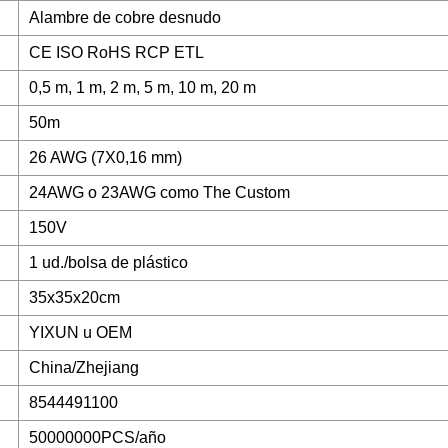
Alambre de cobre desnudo
CE ISO RoHS RCP ETL
0,5 m, 1 m, 2 m, 5 m, 10 m, 20 m
50m
26 AWG (7X0,16 mm)
24AWG o 23AWG como The Custom
150V
1 ud./bolsa de plástico
35x35x20cm
YIXUN u OEM
China/Zhejiang
8544491100
50000000PCS/año