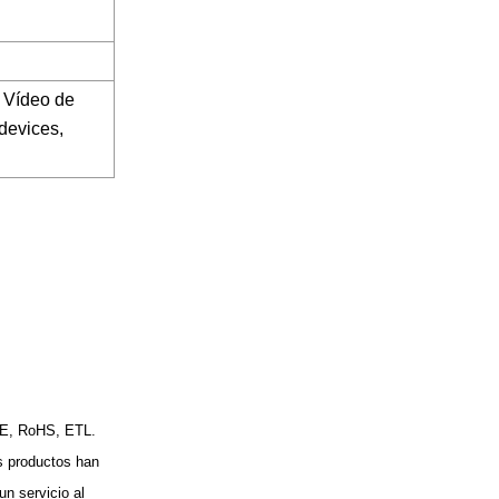
. Vídeo de
devices,
 CE, RoHS, ETL.
s productos han
n servicio al