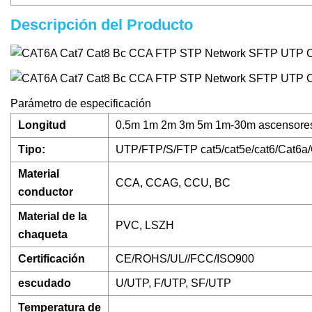
Descripción del Producto
Parámetro de especificación
Longitud
0.5m 1m 2m 3m 5m 1m-30m ascensores 
Tipo:
UTP/FTP/S/FTP cat5/cat5e/cat6/Cat6a
Material
CCA, CCAG, CCU, BC
conductor
Material de la
PVC, LSZH
chaqueta
Certificación
CE/ROHS/UL//FCC/ISO900
escudado
U/UTP, F/UTP, SF/UTP
Temperatura de