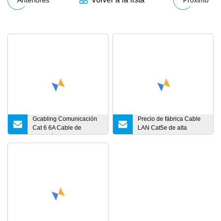
Gcabling Comunicación
Precio de fábrica Cable
Cat 6 6A Cable de
LAN Cat5e de alta
conexión Ethernet CAT6
calidad UTP FTP STP
CAT6A UTP RJ45 Clip de
Cable estándar
bloqueo único Cable de
Suministro de fábrica
puente Red LAN Cable
Cable de red Cat5e
de conexión