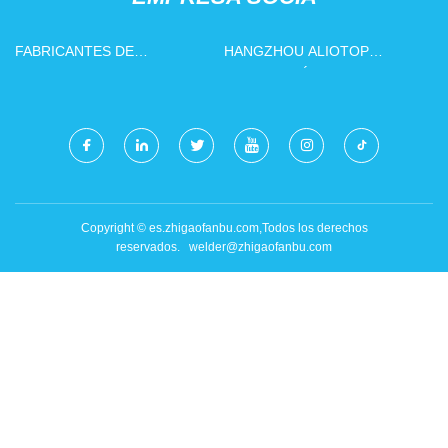
FABRICANTES DE
HANGZHOU ALIOTOP
ALMOHADILLAS PARA
TECNOLOGÍA INTELIGENTE
CACHORROS DE CHINA
CO., LTD.
Copyright © es.zhigaofanbu.com,Todos los derechos
reservados.
welder@zhigaofanbu.com