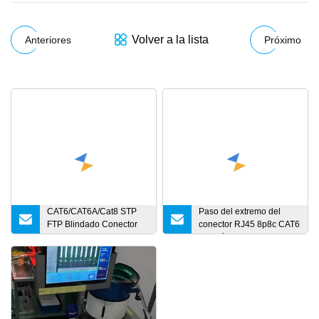
Volver a la lista
Anteriores
Próximo
CAT6/CAT6A/Cat8 STP
Paso del extremo del
FTP Blindado Conector
conector RJ45 8p8c CAT6
RJ45 Enchufe modular
a través del enchufe
sin herramientas de
modular de Ethernet de 3
aleación de zinc
dientes