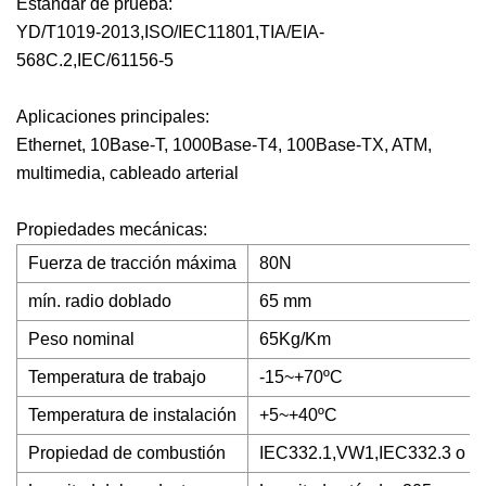
Estándar de prueba:
YD/T1019-2013,ISO/IEC11801,TIA/EIA-
568C.2,IEC/61156-5
Aplicaciones principales:
Ethernet, 10Base-T, 1000Base-T4, 100Base-TX, ATM,
multimedia, cableado arterial
Propiedades mecánicas:
Fuerza de tracción máxima
80N
mín. radio doblado
65 mm
Peso nominal
65Kg/Km
Temperatura de trabajo
-15~+70ºC
Temperatura de instalación
+5~+40ºC
Propiedad de combustión
IEC332.1,VW1,IEC332.3 o seg