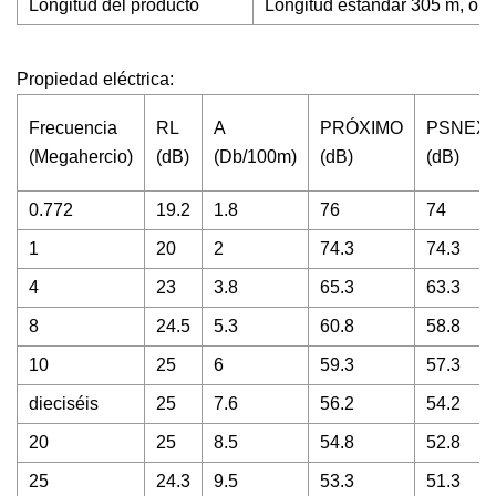
Longitud del producto
Longitud estándar 305 m, o 
Propiedad eléctrica:
Frecuencia
RL
A
PRÓXIMO
PSNEX
(Megahercio)
(dB)
(Db/100m)
(dB)
(dB)
0.772
19.2
1.8
76
74
1
20
2
74.3
74.3
4
23
3.8
65.3
63.3
8
24.5
5.3
60.8
58.8
10
25
6
59.3
57.3
dieciséis
25
7.6
56.2
54.2
20
25
8.5
54.8
52.8
25
24.3
9.5
53.3
51.3