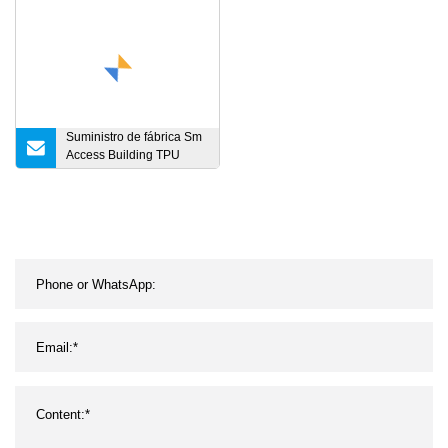
Cable de conexión
Suministro de fábrica Sm
Access Building TPU
G657b3 Cable de
descenso redondo