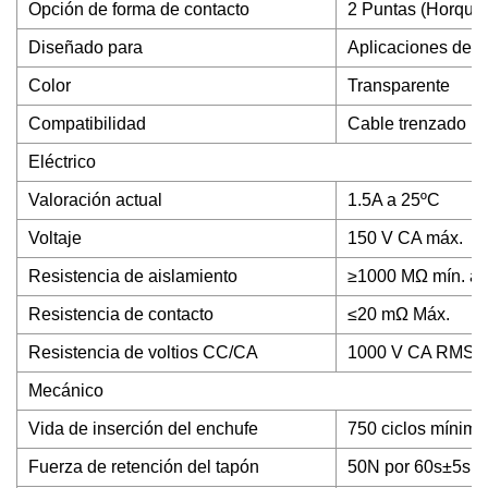
Opción de forma de contacto
2 Puntas (Horquill
Diseñado para
Aplicaciones de d
Color
Transparente
Compatibilidad
Cable trenzado r
Eléctrico
Valoración actual
1.5A a 25ºC
Voltaje
150 V CA máx.
Resistencia de aislamiento
≥1000 MΩ mín. a
Resistencia de contacto
≤20 mΩ Máx.
Resistencia de voltios CC/CA
1000 V CA RMS o 
Mecánico
Vida de inserción del enchufe
750 ciclos mínimo
Fuerza de retención del tapón
50N por 60s±5s