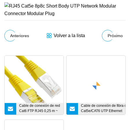
Volver a la lista
Anteriores
Próximo
Cable de conexión de red
Cable de conexión de fibra ópt
Cat6 FTP RJ45 0,25 m ~
Cat5e/CAT6 UTP Ethernet
20 m
Simplex/Duplex RJ45 Rj11 Cpr
Drop
Sc/LC/FC/St/MPO/Mu/MTRJ/E