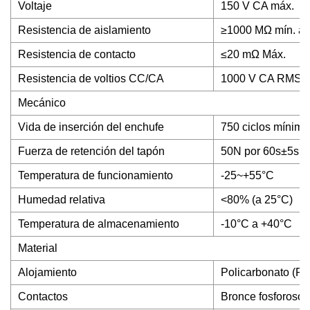
Voltaje
150 V CA máx.
Resistencia de aislamiento
≥1000 MΩ mín. a
Resistencia de contacto
≤20 mΩ Máx.
Resistencia de voltios CC/CA
1000 V CA RMS o 
Mecánico
Vida de inserción del enchufe
750 ciclos mínimo
Fuerza de retención del tapón
50N por 60s±5s
Temperatura de funcionamiento
-25~+55°C
Humedad relativa
<80% (a 25°C)
Temperatura de almacenamiento
-10°C a +40°C
Material
Alojamiento
Policarbonato (P
Contactos
Bronce fosforoso 