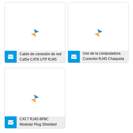
Uso de la computadora
Cable de conexión de red
Conector RJ45 Chaqueta
Cat5e CAT6 UTP RJ45
de PVC Alambre de cobre
Cat 5e 6 Cat5e CAT6 UTP
FTP Cable de red interior
Cable de conexión
CAT.7 RJ45 8P8C
Modular Plug Shielded
(FTP) Conectores de red