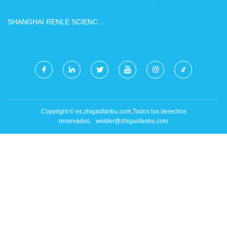
CALIDAD
TECNOLOGÍA CO., LTD.
SHANGHAI RENLE SCIENCE
AND TECHNOLOGY CO., LTD
Copyright © es.zhigaofanbu.com,Todos los derechos
reservados.
welder@zhigaofanbu.com