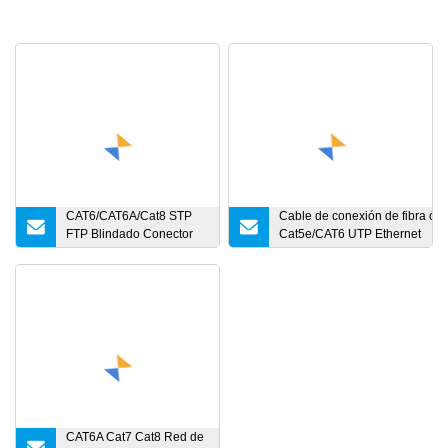
CAT6/CAT6A/Cat8 STP
Cable de conexión de fibra ópt
FTP Blindado Conector
Cat5e/CAT6 UTP Ethernet
RJ45 Enchufe modular
Simplex/Duplex RJ45 Rj11 Cpr
sin herramientas de
Drop
aleación de zinc
Sc/LC/FC/St/MPO/Mu/MTRJ/E
Cable de conexión
CAT6A Cat7 Cat8 Red de