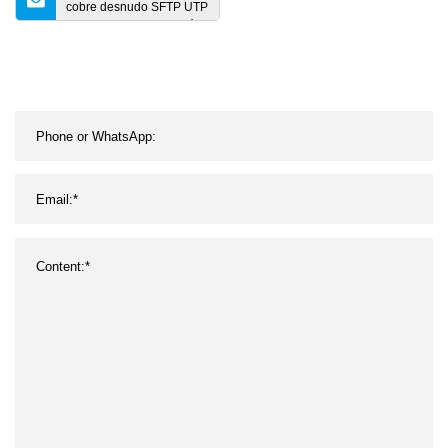
cobre desnudo SFTP UTP
CAT6 Cable de conexión
LAN Ethernet Internet Poe
Gaming