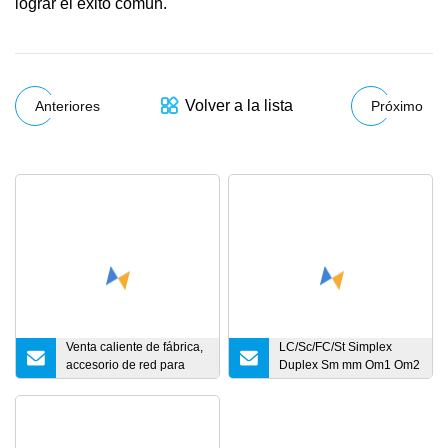
lograr el éxito común.
Volver a la lista
Anteriores
Próximo
Venta caliente de fábrica,
LC/Sc/FC/St Simplex
accesorio de red para
Duplex Sm mm Om1 Om2
interiores y exteriores,
Om3 Om4 Om5 Cable de
Cable de conexión UTP
conexión de cable de
Cat5e, Cable Ethernet de
fibra óptica
red LAN RJ45, Cable